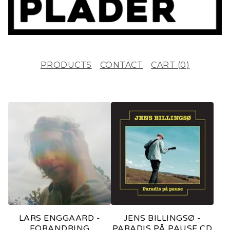
PRODUCTS
CONTACT
CART (
0
)
F
E
A
T
U
R
E
LARS ENGGAARD -
JENS BILLINGSØ -
D
FORANDRING
PARADIS PÅ PAUSE CD