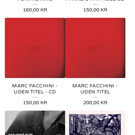
P
160,00
KR
150,00
KR
R
O
D
U
C
T
S
MARC FACCHINI -
MARC FACCHINI -
UDEN TITEL - CD
UDEN TITEL
150,00
KR
200,00
KR