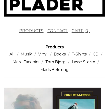
PRODUCTS
CONTACT
CART (
0
)
Products
All
Musik
Vinyl
Books
T-Shirts
CD
Marc Facchini
Tom Bjerg
Lasse Storm
Mads Beldring
M
U
S